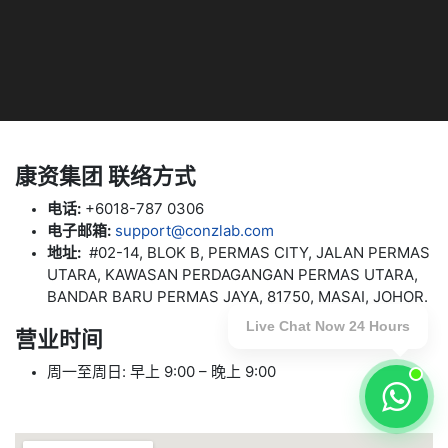
康资集团 联络方式
电话:
+6018-787 0306
电子邮箱:
support@conzlab.com
地址:
#02-14, BLOK B, PERMAS CITY, JALAN PERMAS
UTARA, KAWASAN PERDAGANGAN PERMAS UTARA,
BANDAR BARU PERMAS JAYA, 81750, MASAI, JOHOR.
Live Chat Now 24 Hours
营业时间
周一至周日: 早上 9:00 – 晚上 9:00